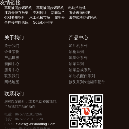
友情链接：
高周波同步熔断机
高周波同步熔断机
电动扫地机
江西骨灰存放架
专利转让
活套法兰
五金表面处理
铝材专用锯片
木工机械市场
犀牛云
履带式移动破碎站
全焊接球阀供应
GoJak小推车
关于我们
产品中心
关于我们
加油机系列
企业荣誉
油枪系列
产品世界
流量计系列
新闻中心
油泵系列
服务中心
油泵总成系列
联系我们
加油机配件系列
网站地图
接头系列&油罐车配件
联系我们
您可以发邮件，或者电话资讯我们。
了解我们产品的动态
电话: +86 57721817266
传真: +86 577 21811728
E-Mail:
Sales@wzxiaoding.com