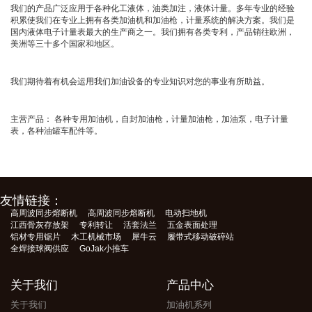
我们的产品广泛应用于各种化工液体，油类加注，液体计量。多年专业的经验
积累使我们在专业上拥有各类加油机和加油枪，计量系统的解决方案。我们是
国内液体电子计量表最大的生产商之一。我们拥有各类专利，产品销往欧洲，
美洲等三十多个国家和地区。
我们期待着有机会运用我们加油设备的专业知识对您的事业有所助益。
主营产品： 各种专用加油机，自封加油枪，计量加油枪，加油泵，电子计量
表，各种油罐车配件等。
友情链接：
高周波同步熔断机
高周波同步熔断机
电动扫地机
江西骨灰存放架
专利转让
活套法兰
五金表面处理
铝材专用锯片
木工机械市场
犀牛云
履带式移动破碎站
全焊接球阀供应
GoJak小推车
关于我们
产品中心
关于我们
加油机系列