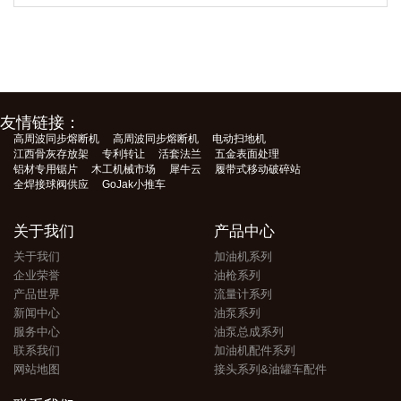
友情链接：
高周波同步熔断机
高周波同步熔断机
电动扫地机
江西骨灰存放架
专利转让
活套法兰
五金表面处理
铝材专用锯片
木工机械市场
犀牛云
履带式移动破碎站
全焊接球阀供应
GoJak小推车
关于我们
产品中心
关于我们
加油机系列
企业荣誉
油枪系列
产品世界
流量计系列
新闻中心
油泵系列
服务中心
油泵总成系列
联系我们
加油机配件系列
网站地图
接头系列&油罐车配件